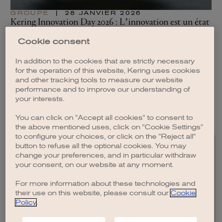
GROUPE
|
28 JANVIER 2026
G
Kering Innovation Day 2026 : L’innovation est un état
Ke
d’esprit
à 
Cookie consent
LIRE L'ARTICLE
LI
In addition to the cookies that are strictly necessary
for the operation of this website, Kering uses cookies
and other tracking tools to measure our website
performance and to improve our understanding of
your interests.
VOIR TOUS LES ARTICLES
You can click on "Accept all cookies" to consent to
the above mentioned uses, click on "Cookie Settings"
to configure your choices, or click on the "Reject all"
button to refuse all the optional cookies. You may
change your preferences, and in particular withdraw
your consent, on our website at any moment.
For more information about these technologies and
EN
FR
IT
CN
JP
their use on this website, please consult our
Cookie
Policy
.
PLAN DU SITE