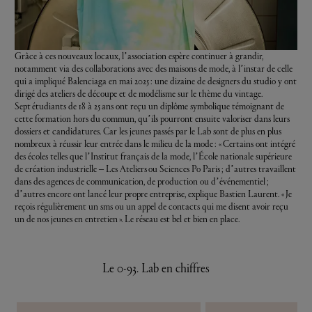
Grâce à ces nouveaux locaux, l’association espère continuer à grandir,
notamment via des collaborations avec des maisons de mode, à l’instar de celle
qui a impliqué
Balenciaga
en mai 2025 : une dizaine de designers du studio y ont
dirigé des ateliers de découpe et de modélisme sur le thème du vintage.
Sept étudiants de 18 à 25 ans ont reçu un diplôme symbolique témoignant de
cette formation hors du commun, qu’ils pourront ensuite valoriser dans leurs
dossiers et candidatures. Car les jeunes passés par le Lab sont de plus en plus
nombreux à réussir leur entrée dans le milieu de la mode : « Certains ont intégré
des écoles telles que l’Institut français de la mode, l’École nationale supérieure
de création industrielle – Les Ateliers ou Sciences Po Paris ; d’autres travaillent
dans des agences de communication, de production ou d’événementiel ;
d’autres encore ont lancé leur propre entreprise, explique Bastien Laurent. « Je
reçois régulièrement un sms ou un appel de contacts qui me disent avoir reçu
un de nos jeunes en entretien ». Le réseau est bel et bien en place.
Le 0-93. Lab en chiffres