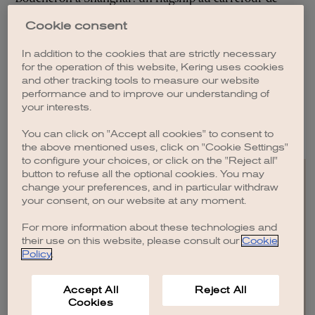
deux cultures
vi
Cookie consent
LIRE L'ARTICLE
LI
In addition to the cookies that are strictly necessary
for the operation of this website, Kering uses cookies
and other tracking tools to measure our website
performance and to improve our understanding of
your interests.
VOIR TOUS LES ARTICLES
You can click on "Accept all cookies" to consent to
the above mentioned uses, click on "Cookie Settings"
to configure your choices, or click on the "Reject all"
button to refuse all the optional cookies. You may
change your preferences, and in particular withdraw
your consent, on our website at any moment.
For more information about these technologies and
EN
FR
IT
CN
JP
their use on this website, please consult our
Cookie
Policy
.
PLAN DU SITE
CONTACTEZ-NOUS
Accept All
Reject All
MENTIONS LÉGALES
Cookies
CRÉDITS
POLITIQUE DE CONFIDENTIALITÉ