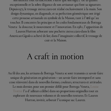
son identité tout en discrétion. Plutôt que son logo, c’est la qualité
exceptionnelle et la sobre élégance de son artisanat qui font sa signature.
Depuis 1975, le tressage
intrecciato
est réalisé exclusivement à la main. Son
design dynamique, en diagonale, et sa perfection géométrique ont érigé
cette prouesse artisanale en symbole de la Maison, tant à l’œil qu’au
toucher. Il concentre les principes et les codes fondamentaux de Bottega
Veneta : la douceur, le mouvement et l’innovation. En 1980, l’apparition de
Lauren Hutton arborant une pochette
intrecciato
dans le film
American Gigolo
a achevé de lier, dans l’imaginaire collectif, le tressage de
cuir et la Maison.
A craft in motion
Au fil des ans, les artisans de Bottega Veneta se sont transmis ce savoir-faire
unique de génération en génération – un savoir-faire intemporel et sans
cesse réinventé dans de nouvelles formes, couleurs, structures et attitudes.
Le mois dernier, pour son premier défilé pour Bottega Veneta,
Louise
Trotter
l’a d’ailleurs célébré dans ses proportions originelles tout en
explorant de nouveaux volumes et de nouvelles textures. Et Lauren
Hutton, invitée, arborait l’iconique sac Lauren.