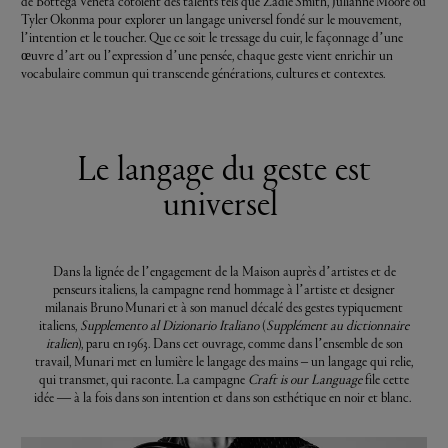
de Bottega Veneta côtoient des talents tels que Zadie Smith, Julianne Moore ou
Tyler Okonma pour explorer un langage universel fondé sur le mouvement,
l’intention et le toucher. Que ce soit le tressage du cuir, le façonnage d’une
œuvre d’art ou l’expression d’une pensée, chaque geste vient enrichir un
vocabulaire commun qui transcende générations, cultures et contextes.
Le langage du geste est
universel
Dans la lignée de l’engagement de la Maison auprès d’artistes et de
penseurs italiens, la campagne rend hommage à l’artiste et designer
milanais Bruno Munari et à son manuel décalé des gestes typiquement
italiens,
Supplemento al Dizionario Italiano
(
Supplément au dictionnaire
italien
), paru en 1963. Dans cet ouvrage, comme dans l’ensemble de son
travail, Munari met en lumière le langage des mains – un langage qui relie,
qui transmet, qui raconte. La campagne
Craft is our Language
file cette
idée — à la fois dans son intention et dans son esthétique en noir et blanc.