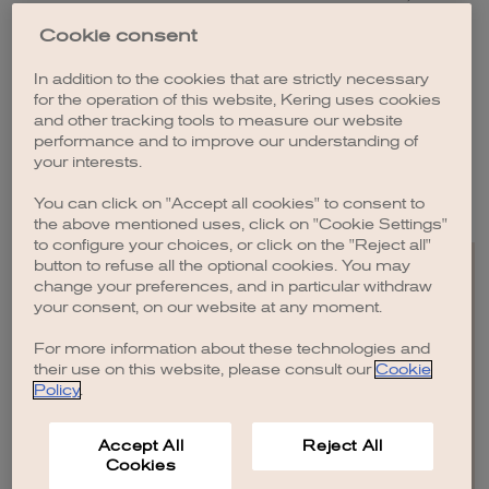
décembre 2011 à décembre 2014, il a été Président non exécutif de BNP
Paribas.
Baudouin Prot
est Officier de l’Ordre national du Mérite et
Cookie consent
Officier de la Légion d’honneur.
In addition to the cookies that are strictly necessary
Baudouin Prot est Administrateur de Kering depuis le 19 mai 2005, après
for the operation of this website, Kering uses cookies
en avoir été Membre du Conseil de surveillance (du 11 mars 1998 au 19
and other tracking tools to measure our website
mai 2005). Son mandat qui a été renouvelé par l’Assemblée générale
mixte du 22 avril 2021 prend fin à l’issue de l’Assemblée générale appelée à
performance and to improve our understanding of
statuer sur les comptes clos le 31 décembre 2024.
your interests.
You can click on "Accept all cookies" to consent to
the above mentioned uses, click on "Cookie Settings"
to configure your choices, or click on the "Reject all"
button to refuse all the optional cookies. You may
change your preferences, and in particular withdraw
your consent, on our website at any moment.
For more information about these technologies and
EN
FR
IT
CN
JP
their use on this website, please consult our
Cookie
Policy
.
PLAN DU SITE
CONTACTEZ-NOUS
Accept All
Reject All
MENTIONS LÉGALES
Cookies
CRÉDITS
POLITIQUE DE CONFIDENTIALITÉ