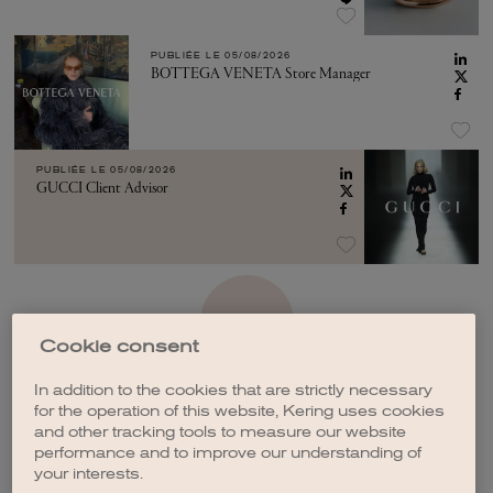
PUBLIÉE LE
05/08/2026
BOTTEGA VENETA Store Manager
PUBLIÉE LE
05/08/2026
GUCCI Client Advisor
VOIR PLUS
Cookie consent
In addition to the cookies that are strictly necessary
for the operation of this website, Kering uses cookies
and other tracking tools to measure our website
performance and to improve our understanding of
CRÉER UNE ALERTE
your interests.