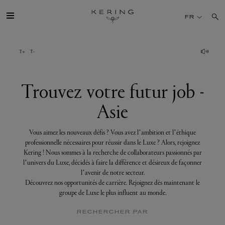
Trouvez
votre
FR
futur
job
-
Asie
GROUPE
MAISONS
Trouvez votre futur job -
Asie
TALENT
Vous aimez les nouveaux défis ? Vous avez l’ambition et l’éthique
DÉV. DURABLE
professionnelle nécessaires pour réussir dans le Luxe ? Alors, rejoignez
Kering ! Nous sommes à la recherche de collaborateurs passionnés par
l’univers du Luxe, décidés à faire la différence et désireux de façonner
FINANCE
l’avenir de notre secteur.
Découvrez nos opportunités de carrière. Rejoignez dès maintenant le
groupe de Luxe le plus influent au monde.
PRESSE
RECHERCHER PAR
REJOIGNEZ-NOUS