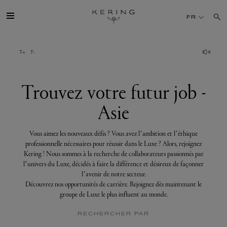
Trouvez
votre
FR
futur
job
-
Asie
GROUPE
MAISONS
Trouvez votre futur job -
Asie
TALENT
Vous aimez les nouveaux défis ? Vous avez l’ambition et l’éthique
DÉV. DURABLE
professionnelle nécessaires pour réussir dans le Luxe ? Alors, rejoignez
Kering ! Nous sommes à la recherche de collaborateurs passionnés par
l’univers du Luxe, décidés à faire la différence et désireux de façonner
FINANCE
l’avenir de notre secteur.
Découvrez nos opportunités de carrière. Rejoignez dès maintenant le
groupe de Luxe le plus influent au monde.
PRESSE
RECHERCHER PAR
REJOIGNEZ-NOUS