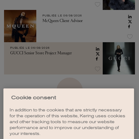
PUBLIÉE LE
06/08/2026
McQueen Client Advisor
PUBLIÉE LE
06/08/2026
GUCCI Senior Store Project Manager
VOIR PLUS
Cookie consent
In addition to the cookies that are strictly necessary
for the operation of this website, Kering uses cookies
and other tracking tools to measure our website
performance and to improve our understanding of
CRÉER UNE ALERTE
your interests.