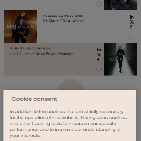
PUBLIÉE LE
06/08/2026
McQueen Client Advisor
PUBLIÉE LE
06/08/2026
GUCCI Senior Store Project Manager
VOIR PLUS
Cookie consent
In addition to the cookies that are strictly necessary
for the operation of this website, Kering uses cookies
and other tracking tools to measure our website
performance and to improve our understanding of
CRÉER UNE ALERTE
your interests.