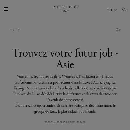
Trouvez
votre
FR
futur
job
-
Asie
GROUPE
MAISONS
Trouvez votre futur job -
Asie
TALENT
Vous aimez les nouveaux défis ? Vous avez l’ambition et l’éthique
DÉV. DURABLE
professionnelle nécessaires pour réussir dans le Luxe ? Alors, rejoignez
Kering ! Nous sommes à la recherche de collaborateurs passionnés par
l’univers du Luxe, décidés à faire la différence et désireux de façonner
FINANCE
l’avenir de notre secteur.
Découvrez nos opportunités de carrière. Rejoignez dès maintenant le
groupe de Luxe le plus influent au monde.
PRESSE
RECHERCHER PAR
REJOIGNEZ-NOUS