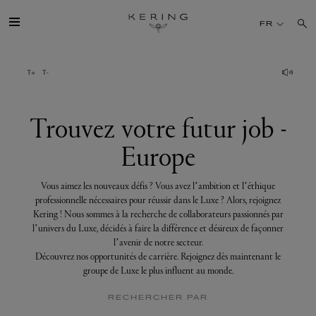
Trouvez
votre
FR
futur
job
-
Europe
GROUPE
MAISONS
Trouvez votre futur job -
Europe
TALENT
Vous aimez les nouveaux défis ? Vous avez l’ambition et l’éthique
DÉV. DURABLE
professionnelle nécessaires pour réussir dans le Luxe ? Alors, rejoignez
Kering ! Nous sommes à la recherche de collaborateurs passionnés par
l’univers du Luxe, décidés à faire la différence et désireux de façonner
FINANCE
l’avenir de notre secteur.
Découvrez nos opportunités de carrière. Rejoignez dès maintenant le
groupe de Luxe le plus influent au monde.
PRESSE
RECHERCHER PAR
REJOIGNEZ-NOUS