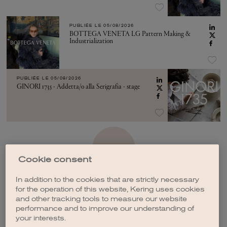
PUBLIÉE LE
05/08/2026
BOTTEGA VENETA LG Pattern Making &
Industrialization
PUBLIÉE LE
05/08/2026
GINORI 1735 - Addetta/o alla Serigrafia - stage
VOIR PLUS
Cookie consent
In addition to the cookies that are strictly necessary
for the operation of this website, Kering uses cookies
and other tracking tools to measure our website
performance and to improve our understanding of
CRÉER UNE ALERTE
your interests.