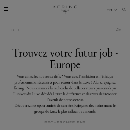
Trouvez
votre
FR
futur
job
-
Europe
GROUPE
MAISONS
Trouvez votre futur job -
Europe
TALENT
Vous aimez les nouveaux défis ? Vous avez l’ambition et l’éthique
DÉV. DURABLE
professionnelle nécessaires pour réussir dans le Luxe ? Alors, rejoignez
Kering ! Nous sommes à la recherche de collaborateurs passionnés par
l’univers du Luxe, décidés à faire la différence et désireux de façonner
FINANCE
l’avenir de notre secteur.
Découvrez nos opportunités de carrière. Rejoignez dès maintenant le
groupe de Luxe le plus influent au monde.
PRESSE
RECHERCHER PAR
REJOIGNEZ-NOUS