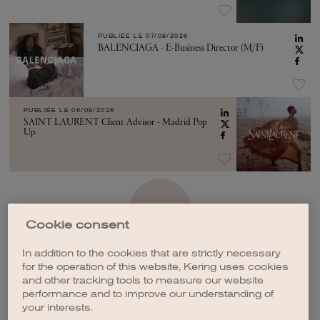
PUBLIÉE LE
07/08/2026
BALENCIAGA - E-Business Director (M/F)
PUBLIÉE LE
06/08/2026
SAINT LAURENT Client Advisor - Madrid Pop
Up
VOIR PLUS
Cookie consent
In addition to the cookies that are strictly necessary
for the operation of this website, Kering uses cookies
and other tracking tools to measure our website
performance and to improve our understanding of
CRÉER UNE ALERTE
your interests.