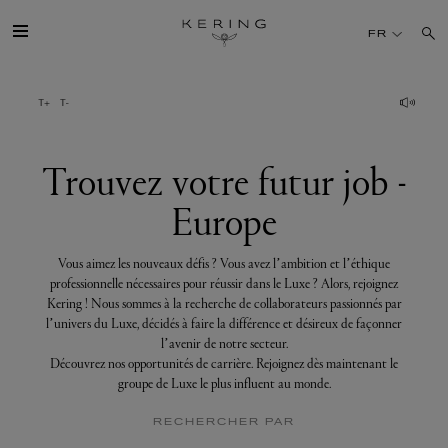
Trouvez
votre
FR
futur
job
-
Europe
GROUPE
MAISONS
Trouvez votre futur job -
Europe
TALENT
Vous aimez les nouveaux défis ? Vous avez l’ambition et l’éthique
DÉV. DURABLE
professionnelle nécessaires pour réussir dans le Luxe ? Alors, rejoignez
Kering ! Nous sommes à la recherche de collaborateurs passionnés par
l’univers du Luxe, décidés à faire la différence et désireux de façonner
FINANCE
l’avenir de notre secteur.
Découvrez nos opportunités de carrière. Rejoignez dès maintenant le
groupe de Luxe le plus influent au monde.
PRESSE
RECHERCHER PAR
REJOIGNEZ-NOUS