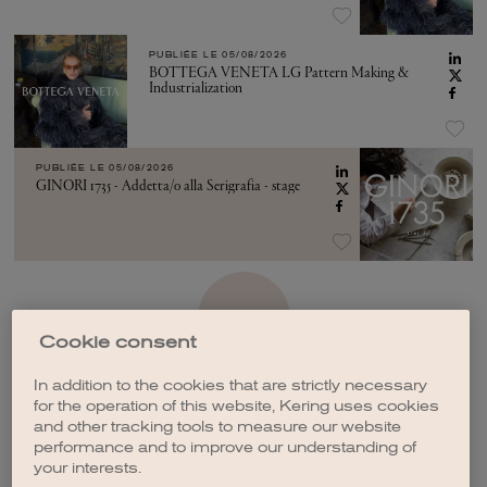
PUBLIÉE LE
05/08/2026
BOTTEGA VENETA LG Pattern Making &
Industrialization
PUBLIÉE LE
05/08/2026
GINORI 1735 - Addetta/o alla Serigrafia - stage
VOIR PLUS
Cookie consent
In addition to the cookies that are strictly necessary
for the operation of this website, Kering uses cookies
and other tracking tools to measure our website
performance and to improve our understanding of
CRÉER UNE ALERTE
your interests.