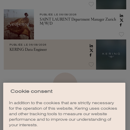
PUBLIÉE LE
06/08/2026
SAINT LAURENT Department Manager Zurich
M/W/D
PUBLIÉE LE
06/08/2026
KERING Data Engineer
VOIR PLUS
Cookie consent
In addition to the cookies that are strictly necessary
for the operation of this website, Kering uses cookies
and other tracking tools to measure our website
performance and to improve our understanding of
CRÉER UNE ALERTE
your interests.