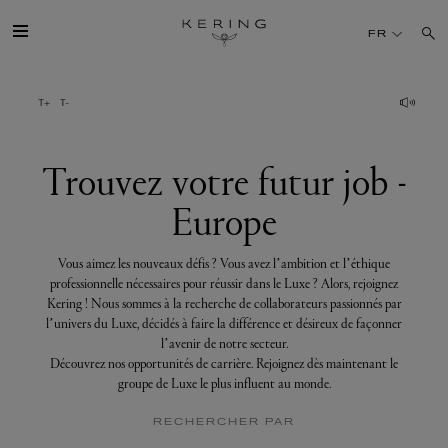
Trouvez
votre
FR
futur
job
-
Europe
GROUPE
MAISONS
Trouvez votre futur job -
Europe
TALENT
Vous aimez les nouveaux défis ? Vous avez l’ambition et l’éthique
DÉV. DURABLE
professionnelle nécessaires pour réussir dans le Luxe ? Alors, rejoignez
Kering ! Nous sommes à la recherche de collaborateurs passionnés par
l’univers du Luxe, décidés à faire la différence et désireux de façonner
FINANCE
l’avenir de notre secteur.
Découvrez nos opportunités de carrière. Rejoignez dès maintenant le
groupe de Luxe le plus influent au monde.
PRESSE
RECHERCHER PAR
REJOIGNEZ-NOUS