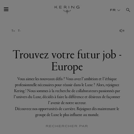
Trouvez
votre
FR
futur
job
-
Europe
GROUPE
MAISONS
Trouvez votre futur job -
Europe
TALENT
Vous aimez les nouveaux défis ? Vous avez l’ambition et l’éthique
DÉV. DURABLE
professionnelle nécessaires pour réussir dans le Luxe ? Alors, rejoignez
Kering ! Nous sommes à la recherche de collaborateurs passionnés par
l’univers du Luxe, décidés à faire la différence et désireux de façonner
FINANCE
l’avenir de notre secteur.
Découvrez nos opportunités de carrière. Rejoignez dès maintenant le
groupe de Luxe le plus influent au monde.
PRESSE
RECHERCHER PAR
REJOIGNEZ-NOUS