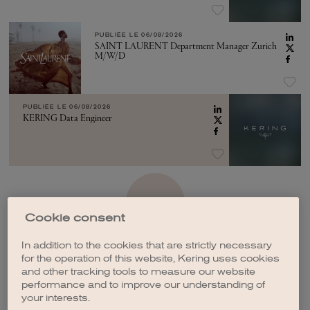
PUBLIÉE LE
06/08/2026
SAINT LAURENT Department Manager Zurich
M/W/D
PUBLIÉE LE
06/08/2026
KERING Data Engineer
VOIR PLUS
Cookie consent
In addition to the cookies that are strictly necessary
for the operation of this website, Kering uses cookies
and other tracking tools to measure our website
performance and to improve our understanding of
CRÉER UNE ALERTE
your interests.