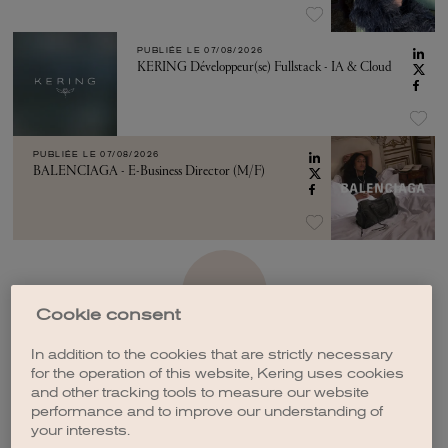
PUBLIÉE LE
07/08/2026
KERING Développeur(se) Fullstack - IA & Cloud
PUBLIÉE LE
07/08/2026
BALENCIAGA - E-Business Director (M/F)
VOIR PLUS
Cookie consent
In addition to the cookies that are strictly necessary
for the operation of this website, Kering uses cookies
and other tracking tools to measure our website
performance and to improve our understanding of
CRÉER UNE ALERTE
your interests.