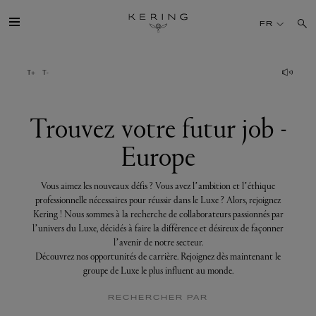
Trouvez
votre
FR
futur
job
-
Europe
GROUPE
MAISONS
Trouvez votre futur job -
Europe
TALENT
Vous aimez les nouveaux défis ? Vous avez l’ambition et l’éthique
DÉV. DURABLE
professionnelle nécessaires pour réussir dans le Luxe ? Alors, rejoignez
Kering ! Nous sommes à la recherche de collaborateurs passionnés par
l’univers du Luxe, décidés à faire la différence et désireux de façonner
FINANCE
l’avenir de notre secteur.
Découvrez nos opportunités de carrière. Rejoignez dès maintenant le
groupe de Luxe le plus influent au monde.
PRESSE
RECHERCHER PAR
REJOIGNEZ-NOUS