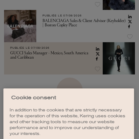
PUBLIÉE LE
07/08/2026
BALENCIAGA Sales & Client Advisor (Keyholder)
| Boston Copley Place
PUBLIÉE LE
07/08/2026
GUCCI Sales Manager - Mexico, South America
and Caribbean
VOIR PLUS
Cookie consent
In addition to the cookies that are strictly necessary
for the operation of this website, Kering uses cookies
and other tracking tools to measure our website
performance and to improve our understanding of
CRÉER UNE ALERTE
your interests.