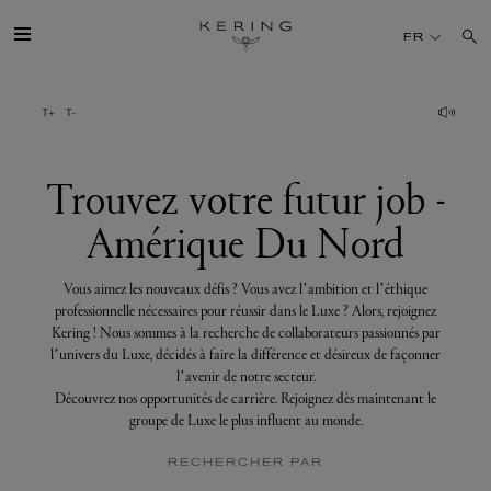
Trouvez
votre
FR
futur
job
-
Amérique
GROUPE
Du
Nord
MAISONS
Trouvez votre futur job -
Amérique Du Nord
TALENT
Vous aimez les nouveaux défis ? Vous avez l’ambition et l’éthique
DÉV. DURABLE
professionnelle nécessaires pour réussir dans le Luxe ? Alors, rejoignez
Kering ! Nous sommes à la recherche de collaborateurs passionnés par
l’univers du Luxe, décidés à faire la différence et désireux de façonner
FINANCE
l’avenir de notre secteur.
Découvrez nos opportunités de carrière. Rejoignez dès maintenant le
groupe de Luxe le plus influent au monde.
PRESSE
RECHERCHER PAR
REJOIGNEZ-NOUS