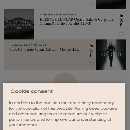
PUBLIÉE LE
04/08/2026
KERING EYEWEAR Optical Sales & Corporate
Gifting Portfolio Specialist TEMP
PUBLIÉE LE
04/08/2026
GUCCI | Senior Client Advisor - Meatpacking
VOIR PLUS
Cookie consent
In addition to the cookies that are strictly necessary
for the operation of this website, Kering uses cookies
and other tracking tools to measure our website
performance and to improve our understanding of
CRÉER UNE ALERTE
your interests.