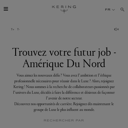
Trouvez
votre
FR
futur
job
-
Amérique
GROUPE
Du
Nord
MAISONS
Trouvez votre futur job -
Amérique Du Nord
TALENT
Vous aimez les nouveaux défis ? Vous avez l’ambition et l’éthique
DÉV. DURABLE
professionnelle nécessaires pour réussir dans le Luxe ? Alors, rejoignez
Kering ! Nous sommes à la recherche de collaborateurs passionnés par
l’univers du Luxe, décidés à faire la différence et désireux de façonner
FINANCE
l’avenir de notre secteur.
Découvrez nos opportunités de carrière. Rejoignez dès maintenant le
groupe de Luxe le plus influent au monde.
PRESSE
RECHERCHER PAR
REJOIGNEZ-NOUS