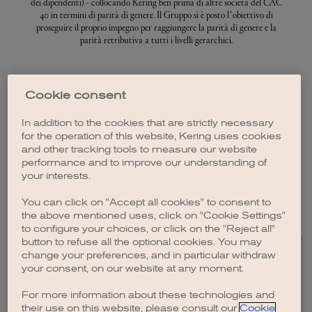
dei dipendenti) - collocando Kering ben prima di altre società del CAC
40 in termini di parità di genere. Il Gruppo si è posto l’obiettivo di
proseguire il proprio impegno per raggiungere la parità di genere e la
parità retributiva a tutti i livelli gerarchici.
La Fondazione Kering e Women in Motion
Cookie consent
Oltre a queste azioni all’interno del Gruppo, Kering sta fornendo
In addition to the cookies that are strictly necessary
sostegno alle donne attraverso due iniziative emblematiche del suo
for the operation of this website, Kering uses cookies
impegno. Fin dalla sua creazione nel 2008, la
Kering Foundation
and other tracking tools to measure our website
combatte la violenza contro le donne e i bambini. Il programma
Women
performance and to improve our understanding of
In Motion
, creato nel 2015, punta a dare visibilità ai talenti femminili
your interests.
nelle arti e nella cultura per cambiare la mentalità diffusa in questi
settori.
You can click on "Accept all cookies" to consent to
the above mentioned uses, click on "Cookie Settings"
to configure your choices, or click on the "Reject all"
button to refuse all the optional cookies. You may
change your preferences, and in particular withdraw
your consent, on our website at any moment.
For more information about these technologies and
EN
FR
IT
CN
JP
their use on this website, please consult our
Cookie