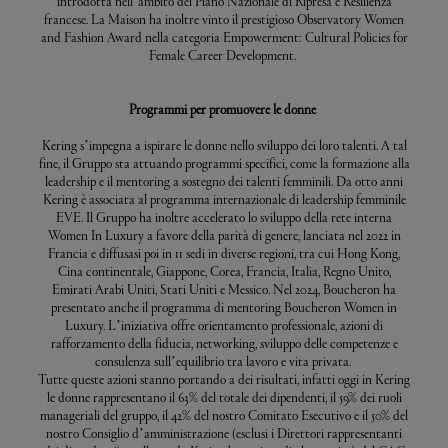
introdotta nell’ambito del Piano Nazionale di Ripresa e Resilienza
francese. La Maison ha inoltre vinto il prestigioso Observatory Women
and Fashion Award nella categoria Empowerment: Cultural Policies for
Female Career Development.
Programmi per promuovere le donne
Kering s’impegna a ispirare le donne nello sviluppo dei loro talenti. A tal
fine, il Gruppo sta attuando programmi specifici, come la formazione alla
leadership e il mentoring a sostegno dei talenti femminili. Da otto anni
Kering è associata al programma internazionale di leadership femminile
EVE. Il Gruppo ha inoltre accelerato lo sviluppo della rete interna
Women In Luxury a favore della parità di genere, lanciata nel 2022 in
Francia e diffusasi poi in 11 sedi in diverse regioni, tra cui Hong Kong,
Cina continentale, Giappone, Corea, Francia, Italia, Regno Unito,
Emirati Arabi Uniti, Stati Uniti e Messico. Nel 2024, Boucheron ha
presentato anche il programma di mentoring Boucheron Women in
Luxury. L’iniziativa offre orientamento professionale, azioni di
rafforzamento della fiducia, networking, sviluppo delle competenze e
consulenza sull’equilibrio tra lavoro e vita privata.
Tutte queste azioni stanno portando a dei risultati, infatti oggi in Kering
le donne rappresentano il 63% del totale dei dipendenti, il 59% dei ruoli
manageriali del gruppo, il 42% del nostro Comitato Esecutivo e il 50% del
nostro Consiglio d’amministrazione (esclusi i Direttori rappresentanti