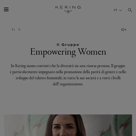
Empowering
IT
Women
IL GRUPPO
Il Gruppo
MAISONS
Empowering Women
TALENTI
In Kering siamo convinti che la diversità sia una risorsa preziosa. Il gruppo
è particolarmente impegnato nella promozione della parità di genere e nello
sviluppo del talento femminile, in tutte le sue società e a tutti i livelli
SOSTENIBILITÀ
dell’organizzazione.
FINANCE
MEDIA
UNISCITI A NOI