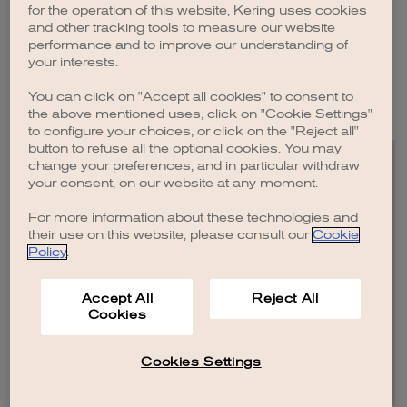
incoraggiare un ambiente di lavoro aperto, stimolante e multiculturale.
for the operation of this website, Kering uses cookies
Oltre a questo, il suo impegno è diretto anche alla promozione della
and other tracking tools to measure our website
diversità e di un miglior equilibrio lavoro-vita privata all’interno del
performance and to improve our understanding of
Gruppo Kering.
your interests.
Béatrice Lazat è francese, si è laureata presso la business school ESCP
You can click on "Accept all cookies" to consent to
Europe e ha conseguito un MBA presso la Georgia State University.
the above mentioned uses, click on "Cookie Settings"
to configure your choices, or click on the "Reject all"
button to refuse all the optional cookies. You may
change your preferences, and in particular withdraw
your consent, on our website at any moment.
For more information about these technologies and
EN
FR
IT
CN
JP
their use on this website, please consult our
Cookie
Policy
.
MAPPA DEL SITO
Accept All
Reject All
CONTATTI
Cookies
NOTE LEGALI
CREDITI
INFORMATIVA SULLA PRIVACY
POLITICA SUI COOKIE
COOKIES SETTINGS AND DO NOT SELL OR SHARE
Cookies Settings
© KERING
2026
.
TUTTI I DIRITTI RISERVATI