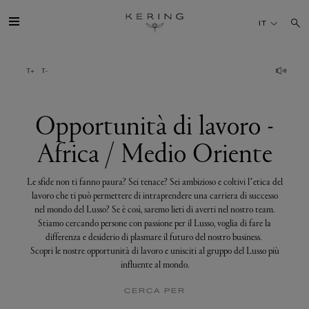
Opportunità
di
IT
lavoro
-
Africa
/
IL GRUPPO
Medio
Oriente
MAISONS
Opportunità di lavoro -
Africa / Medio Oriente
TALENTI
Le sfide non ti fanno paura? Sei tenace? Sei ambizioso e coltivi l’etica del
SOSTENIBILITÀ
lavoro che ti può permettere di intraprendere una carriera di successo
nel mondo del Lusso? Se è così, saremo lieti di averti nel nostro team.
Stiamo cercando persone con passione per il Lusso, voglia di fare la
FINANCE
differenza e desiderio di plasmare il futuro del nostro business.
Scopri le nostre opportunità di lavoro e unisciti al gruppo del Lusso più
influente al mondo.
MEDIA
CERCA PER
UNISCITI A NOI