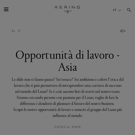
Opportunità
di
IT
lavoro
-
Asia
IL GRUPPO
MAISONS
Opportunità di lavoro -
Asia
TALENTI
Le sfide non ti fanno paura? Sei tenace? Sei ambizioso e coltivi l’etica del
SOSTENIBILITÀ
lavoro che ti può permettere di intraprendere una carriera di successo
nel mondo del Lusso? Se è così, saremo lieti di averti nel nostro team.
Stiamo cercando persone con passione per il Lusso, voglia di fare la
FINANCE
differenza e desiderio di plasmare il futuro del nostro business.
Scopri le nostre opportunità di lavoro e unisciti al gruppo del Lusso più
influente al mondo.
MEDIA
CERCA PER
UNISCITI A NOI