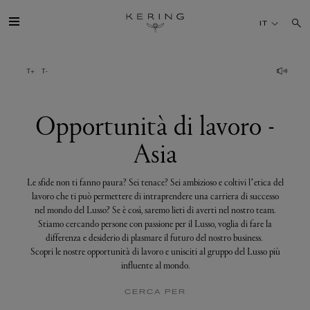
Opportunità
di
IT
lavoro
-
Asia
IL GRUPPO
MAISONS
Opportunità di lavoro -
Asia
TALENTI
Le sfide non ti fanno paura? Sei tenace? Sei ambizioso e coltivi l’etica del
SOSTENIBILITÀ
lavoro che ti può permettere di intraprendere una carriera di successo
nel mondo del Lusso? Se è così, saremo lieti di averti nel nostro team.
Stiamo cercando persone con passione per il Lusso, voglia di fare la
FINANCE
differenza e desiderio di plasmare il futuro del nostro business.
Scopri le nostre opportunità di lavoro e unisciti al gruppo del Lusso più
influente al mondo.
MEDIA
CERCA PER
UNISCITI A NOI