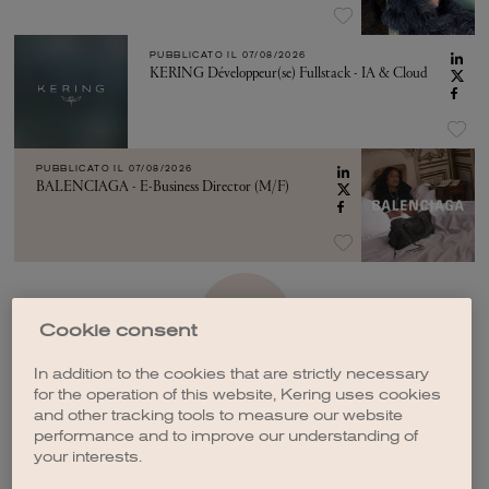
PUBBLICATO IL
07/08/2026
KERING Développeur(se) Fullstack - IA & Cloud
PUBBLICATO IL
07/08/2026
BALENCIAGA - E-Business Director (M/F)
VEDI ALTRO
Cookie consent
In addition to the cookies that are strictly necessary
for the operation of this website, Kering uses cookies
and other tracking tools to measure our website
performance and to improve our understanding of
your interests.
CREA UNA NOTIFICA