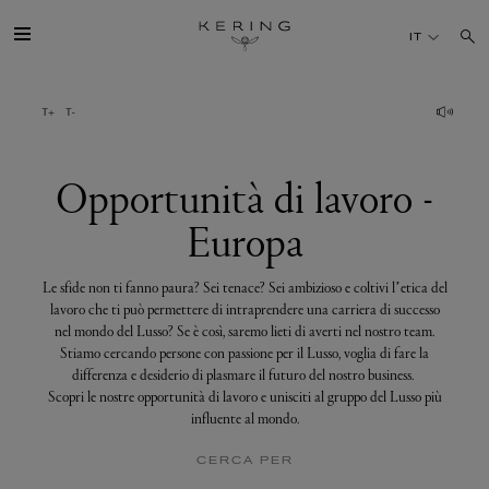
Opportunità
di
IT
lavoro
-
Europa
IL GRUPPO
MAISONS
Opportunità di lavoro -
Europa
TALENTI
Le sfide non ti fanno paura? Sei tenace? Sei ambizioso e coltivi l’etica del
SOSTENIBILITÀ
lavoro che ti può permettere di intraprendere una carriera di successo
nel mondo del Lusso? Se è così, saremo lieti di averti nel nostro team.
Stiamo cercando persone con passione per il Lusso, voglia di fare la
FINANCE
differenza e desiderio di plasmare il futuro del nostro business.
Scopri le nostre opportunità di lavoro e unisciti al gruppo del Lusso più
influente al mondo.
MEDIA
CERCA PER
UNISCITI A NOI