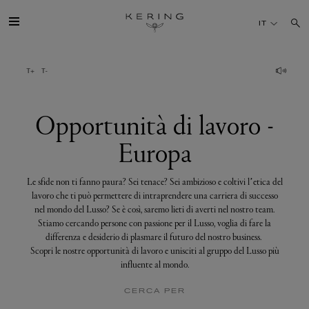
Opportunità
di
IT
lavoro
-
Europa
IL GRUPPO
MAISONS
Opportunità di lavoro -
Europa
TALENTI
Le sfide non ti fanno paura? Sei tenace? Sei ambizioso e coltivi l’etica del
SOSTENIBILITÀ
lavoro che ti può permettere di intraprendere una carriera di successo
nel mondo del Lusso? Se è così, saremo lieti di averti nel nostro team.
Stiamo cercando persone con passione per il Lusso, voglia di fare la
FINANCE
differenza e desiderio di plasmare il futuro del nostro business.
Scopri le nostre opportunità di lavoro e unisciti al gruppo del Lusso più
influente al mondo.
MEDIA
CERCA PER
UNISCITI A NOI