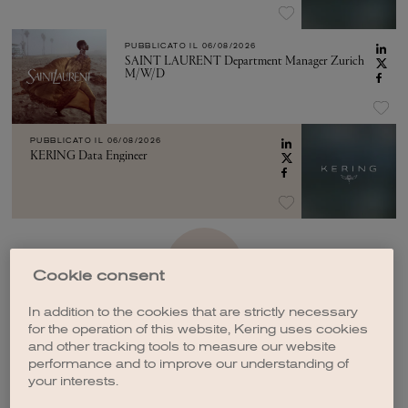
PUBBLICATO IL
06/08/2026
SAINT LAURENT Department Manager Zurich
M/W/D
PUBBLICATO IL
06/08/2026
KERING Data Engineer
VEDI ALTRO
Cookie consent
In addition to the cookies that are strictly necessary
for the operation of this website, Kering uses cookies
and other tracking tools to measure our website
performance and to improve our understanding of
your interests.
CREA UNA NOTIFICA