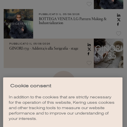
PUBBLICATO IL
05/08/2026
BOTTEGA VENETA LG Pattern Making &
Industrialization
PUBBLICATO IL
05/08/2026
GINORI 1735 - Addetta/o alla Serigrafia - stage
VEDI ALTRO
Cookie consent
In addition to the cookies that are strictly necessary
for the operation of this website, Kering uses cookies
and other tracking tools to measure our website
performance and to improve our understanding of
your interests.
CREA UNA NOTIFICA