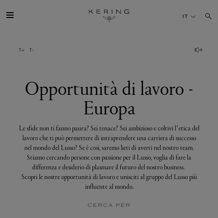
Opportunità
di
IT
lavoro
-
Europa
IL GRUPPO
MAISONS
Opportunità di lavoro -
Europa
TALENTI
Le sfide non ti fanno paura? Sei tenace? Sei ambizioso e coltivi l’etica del
SOSTENIBILITÀ
lavoro che ti può permettere di intraprendere una carriera di successo
nel mondo del Lusso? Se è così, saremo lieti di averti nel nostro team.
Stiamo cercando persone con passione per il Lusso, voglia di fare la
FINANCE
differenza e desiderio di plasmare il futuro del nostro business.
Scopri le nostre opportunità di lavoro e unisciti al gruppo del Lusso più
influente al mondo.
MEDIA
CERCA PER
UNISCITI A NOI