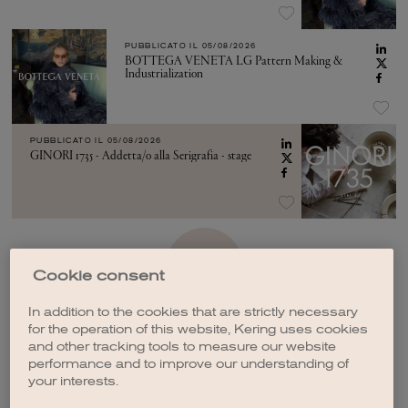
PUBBLICATO IL
05/08/2026
BOTTEGA VENETA LG Pattern Making &
Industrialization
PUBBLICATO IL
05/08/2026
GINORI 1735 - Addetta/o alla Serigrafia - stage
VEDI ALTRO
Cookie consent
In addition to the cookies that are strictly necessary
for the operation of this website, Kering uses cookies
and other tracking tools to measure our website
performance and to improve our understanding of
your interests.
CREA UNA NOTIFICA