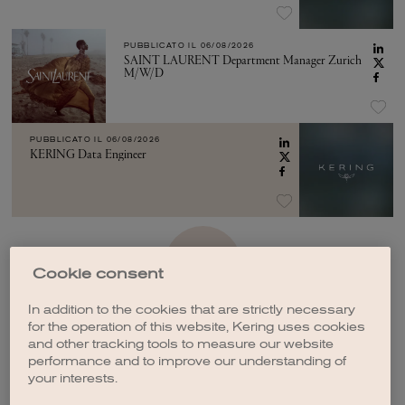
PUBBLICATO IL
06/08/2026
SAINT LAURENT Department Manager Zurich
M/W/D
PUBBLICATO IL
06/08/2026
KERING Data Engineer
VEDI ALTRO
Cookie consent
In addition to the cookies that are strictly necessary
for the operation of this website, Kering uses cookies
and other tracking tools to measure our website
performance and to improve our understanding of
your interests.
CREA UNA NOTIFICA