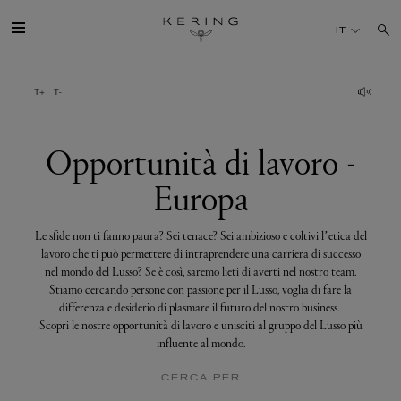
Opportunità
di
IT
lavoro
-
Europa
IL GRUPPO
MAISONS
Opportunità di lavoro -
Europa
TALENTI
Le sfide non ti fanno paura? Sei tenace? Sei ambizioso e coltivi l’etica del
SOSTENIBILITÀ
lavoro che ti può permettere di intraprendere una carriera di successo
nel mondo del Lusso? Se è così, saremo lieti di averti nel nostro team.
Stiamo cercando persone con passione per il Lusso, voglia di fare la
FINANCE
differenza e desiderio di plasmare il futuro del nostro business.
Scopri le nostre opportunità di lavoro e unisciti al gruppo del Lusso più
influente al mondo.
MEDIA
CERCA PER
UNISCITI A NOI