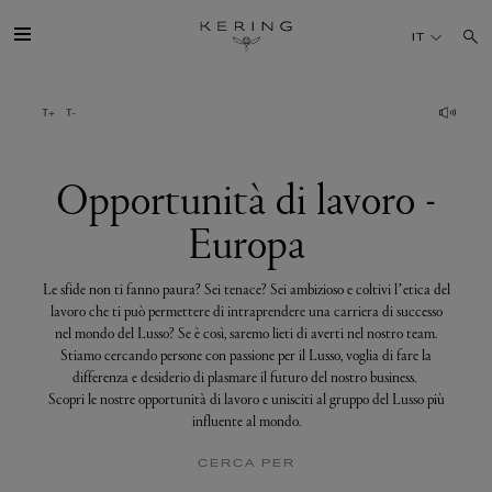
Opportunità
di
IT
lavoro
-
Europa
IL GRUPPO
MAISONS
Opportunità di lavoro -
Europa
TALENTI
Le sfide non ti fanno paura? Sei tenace? Sei ambizioso e coltivi l’etica del
SOSTENIBILITÀ
lavoro che ti può permettere di intraprendere una carriera di successo
nel mondo del Lusso? Se è così, saremo lieti di averti nel nostro team.
Stiamo cercando persone con passione per il Lusso, voglia di fare la
FINANCE
differenza e desiderio di plasmare il futuro del nostro business.
Scopri le nostre opportunità di lavoro e unisciti al gruppo del Lusso più
influente al mondo.
MEDIA
CERCA PER
UNISCITI A NOI