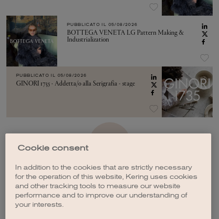
PUBBLICATO IL
05/08/2026
BOTTEGA VENETA LG Pattern Making &
Industrialization
PUBBLICATO IL
05/08/2026
GINORI 1735 - Addetta/o alla Serigrafia - stage
VEDI ALTRO
Cookie consent
In addition to the cookies that are strictly necessary
for the operation of this website, Kering uses cookies
and other tracking tools to measure our website
performance and to improve our understanding of
your interests.
CREA UNA NOTIFICA