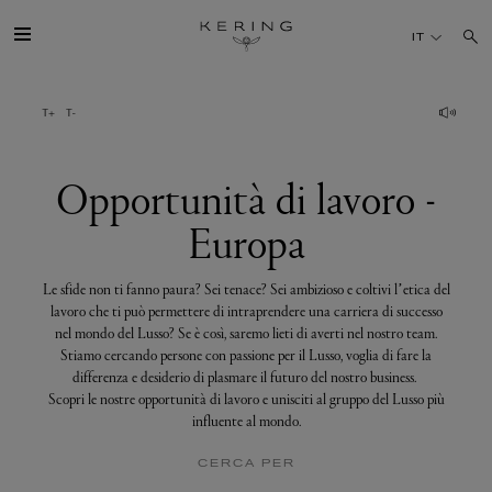
Opportunità
di
IT
lavoro
-
Europa
IL GRUPPO
MAISONS
Opportunità di lavoro -
Europa
TALENTI
Le sfide non ti fanno paura? Sei tenace? Sei ambizioso e coltivi l’etica del
SOSTENIBILITÀ
lavoro che ti può permettere di intraprendere una carriera di successo
nel mondo del Lusso? Se è così, saremo lieti di averti nel nostro team.
Stiamo cercando persone con passione per il Lusso, voglia di fare la
FINANCE
differenza e desiderio di plasmare il futuro del nostro business.
Scopri le nostre opportunità di lavoro e unisciti al gruppo del Lusso più
influente al mondo.
MEDIA
CERCA PER
UNISCITI A NOI