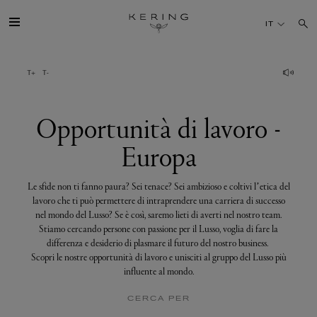
Opportunità
di
IT
lavoro
-
Europa
IL GRUPPO
MAISONS
Opportunità di lavoro -
Europa
TALENTI
Le sfide non ti fanno paura? Sei tenace? Sei ambizioso e coltivi l’etica del
SOSTENIBILITÀ
lavoro che ti può permettere di intraprendere una carriera di successo
nel mondo del Lusso? Se è così, saremo lieti di averti nel nostro team.
Stiamo cercando persone con passione per il Lusso, voglia di fare la
FINANCE
differenza e desiderio di plasmare il futuro del nostro business.
Scopri le nostre opportunità di lavoro e unisciti al gruppo del Lusso più
influente al mondo.
MEDIA
CERCA PER
UNISCITI A NOI