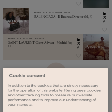
PUBBLICATO IL
07/08/2026
BALENCIAGA - E-Business Director (M/F)
PUBBLICATO IL
06/08/2026
SAINT LAURENT Client Advisor - Madrid Pop
Up
VEDI ALTRO
Cookie consent
In addition to the cookies that are strictly necessary
for the operation of this website, Kering uses cookies
and other tracking tools to measure our website
performance and to improve our understanding of
your interests.
CREA UNA NOTIFICA