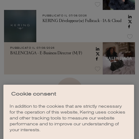
PUBBLICATO IL
07/08/2026
KERING Développeur(se) Fullstack - IA & Cloud
PUBBLICATO IL
07/08/2026
BALENCIAGA - E-Business Director (M/F)
VEDI ALTRO
Cookie consent
In addition to the cookies that are strictly necessary
for the operation of this website, Kering uses cookies
and other tracking tools to measure our website
performance and to improve our understanding of
your interests.
CREA UNA NOTIFICA