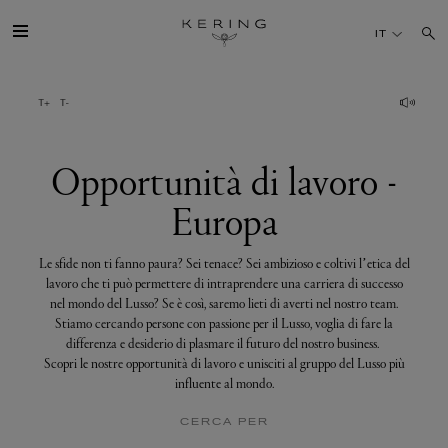
Opportunità
di
IT
lavoro
-
Europa
IL GRUPPO
MAISONS
Opportunità di lavoro -
Europa
TALENTI
Le sfide non ti fanno paura? Sei tenace? Sei ambizioso e coltivi l’etica del
SOSTENIBILITÀ
lavoro che ti può permettere di intraprendere una carriera di successo
nel mondo del Lusso? Se è così, saremo lieti di averti nel nostro team.
Stiamo cercando persone con passione per il Lusso, voglia di fare la
FINANCE
differenza e desiderio di plasmare il futuro del nostro business.
Scopri le nostre opportunità di lavoro e unisciti al gruppo del Lusso più
influente al mondo.
MEDIA
CERCA PER
UNISCITI A NOI