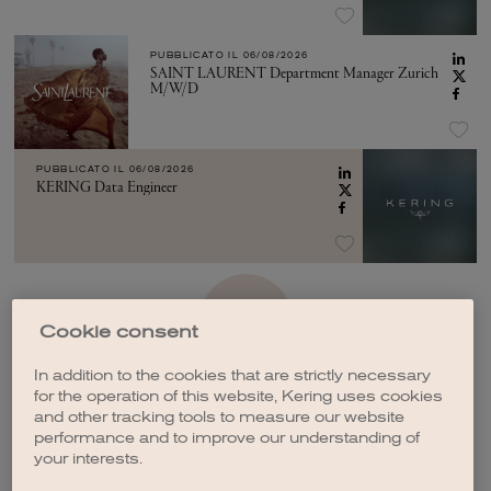
PUBBLICATO IL
06/08/2026
SAINT LAURENT Department Manager Zurich
M/W/D
PUBBLICATO IL
06/08/2026
KERING Data Engineer
VEDI ALTRO
Cookie consent
In addition to the cookies that are strictly necessary
for the operation of this website, Kering uses cookies
and other tracking tools to measure our website
performance and to improve our understanding of
your interests.
CREA UNA NOTIFICA