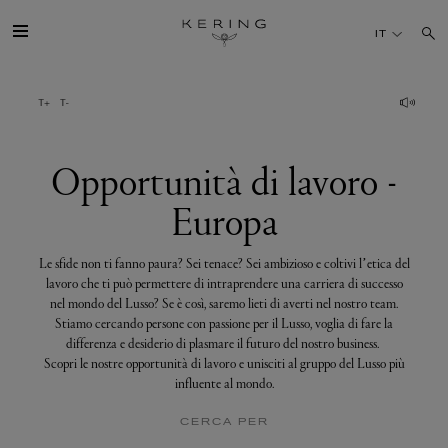
Opportunità
di
IT
lavoro
-
Europa
IL GRUPPO
MAISONS
Opportunità di lavoro -
Europa
TALENTI
Le sfide non ti fanno paura? Sei tenace? Sei ambizioso e coltivi l’etica del
SOSTENIBILITÀ
lavoro che ti può permettere di intraprendere una carriera di successo
nel mondo del Lusso? Se è così, saremo lieti di averti nel nostro team.
Stiamo cercando persone con passione per il Lusso, voglia di fare la
FINANCE
differenza e desiderio di plasmare il futuro del nostro business.
Scopri le nostre opportunità di lavoro e unisciti al gruppo del Lusso più
influente al mondo.
MEDIA
CERCA PER
UNISCITI A NOI