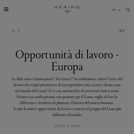
Opportunità
di
IT
lavoro
-
Europa
IL GRUPPO
MAISONS
Opportunità di lavoro -
Europa
TALENTI
Le sfide non ti fanno paura? Sei tenace? Sei ambizioso e coltivi l’etica del
SOSTENIBILITÀ
lavoro che ti può permettere di intraprendere una carriera di successo
nel mondo del Lusso? Se è così, saremo lieti di averti nel nostro team.
Stiamo cercando persone con passione per il Lusso, voglia di fare la
FINANCE
differenza e desiderio di plasmare il futuro del nostro business.
Scopri le nostre opportunità di lavoro e unisciti al gruppo del Lusso più
influente al mondo.
MEDIA
CERCA PER
UNISCITI A NOI