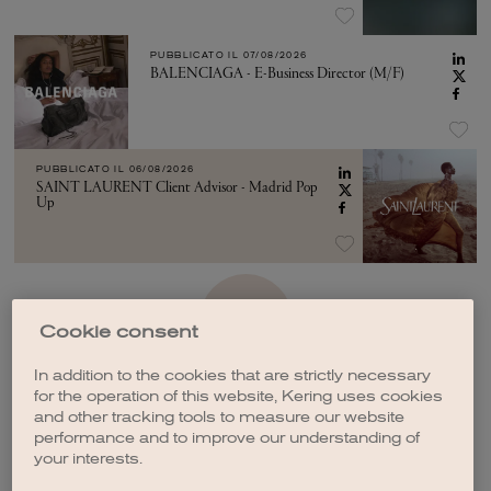
PUBBLICATO IL
07/08/2026
BALENCIAGA - E-Business Director (M/F)
PUBBLICATO IL
06/08/2026
SAINT LAURENT Client Advisor - Madrid Pop
Up
VEDI ALTRO
Cookie consent
In addition to the cookies that are strictly necessary
for the operation of this website, Kering uses cookies
and other tracking tools to measure our website
performance and to improve our understanding of
your interests.
CREA UNA NOTIFICA