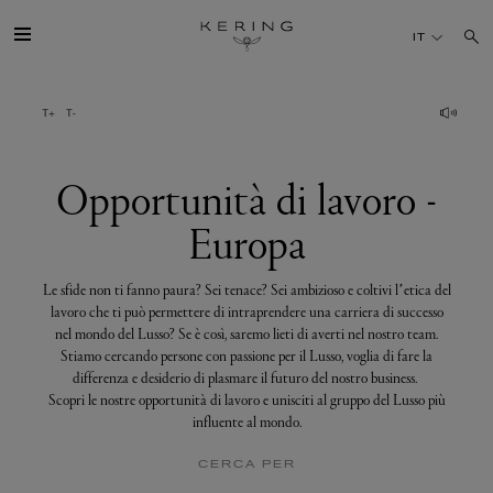
Opportunità
di
IT
lavoro
-
Europa
IL GRUPPO
MAISONS
Opportunità di lavoro -
Europa
TALENTI
Le sfide non ti fanno paura? Sei tenace? Sei ambizioso e coltivi l’etica del
SOSTENIBILITÀ
lavoro che ti può permettere di intraprendere una carriera di successo
nel mondo del Lusso? Se è così, saremo lieti di averti nel nostro team.
Stiamo cercando persone con passione per il Lusso, voglia di fare la
FINANCE
differenza e desiderio di plasmare il futuro del nostro business.
Scopri le nostre opportunità di lavoro e unisciti al gruppo del Lusso più
influente al mondo.
MEDIA
CERCA PER
UNISCITI A NOI