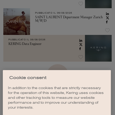
PUBBLICATO IL
06/08/2026
SAINT LAURENT Department Manager Zurich
M/W/D
PUBBLICATO IL
06/08/2026
KERING Data Engineer
VEDI ALTRO
Cookie consent
In addition to the cookies that are strictly necessary
for the operation of this website, Kering uses cookies
and other tracking tools to measure our website
performance and to improve our understanding of
your interests.
CREA UNA NOTIFICA