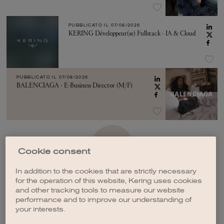
PUBBLICATO IL
07/08/2026
KERING Développeur(se) Fullstack - IA & Cloud
PUBBLICATO IL
07/08/2026
BALENCIAGA - E-Business Director (M/F)
VEDI ALTRO
Cookie consent
In addition to the cookies that are strictly necessary
for the operation of this website, Kering uses cookies
and other tracking tools to measure our website
performance and to improve our understanding of
your interests.
CREA UNA NOTIFICA