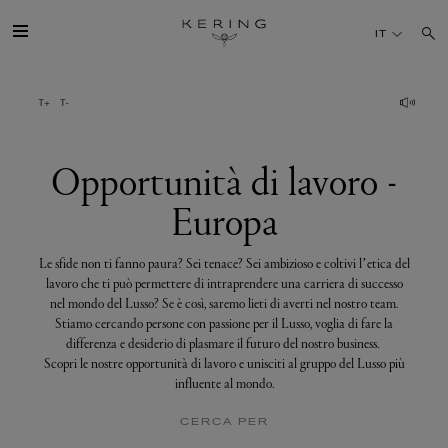
Opportunità
di
IT
lavoro
-
Europa
IL GRUPPO
MAISONS
Opportunità di lavoro -
Europa
TALENTI
Le sfide non ti fanno paura? Sei tenace? Sei ambizioso e coltivi l’etica del
SOSTENIBILITÀ
lavoro che ti può permettere di intraprendere una carriera di successo
nel mondo del Lusso? Se è così, saremo lieti di averti nel nostro team.
Stiamo cercando persone con passione per il Lusso, voglia di fare la
FINANCE
differenza e desiderio di plasmare il futuro del nostro business.
Scopri le nostre opportunità di lavoro e unisciti al gruppo del Lusso più
influente al mondo.
MEDIA
CERCA PER
UNISCITI A NOI