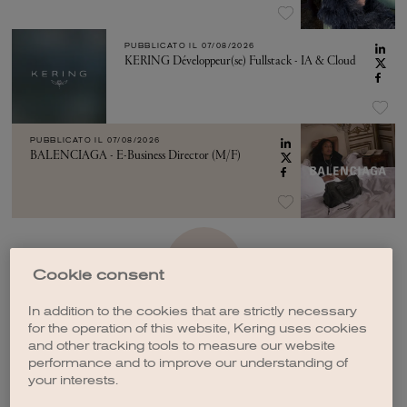
PUBBLICATO IL
07/08/2026
KERING Développeur(se) Fullstack - IA & Cloud
PUBBLICATO IL
07/08/2026
BALENCIAGA - E-Business Director (M/F)
VEDI ALTRO
Cookie consent
In addition to the cookies that are strictly necessary
for the operation of this website, Kering uses cookies
and other tracking tools to measure our website
performance and to improve our understanding of
your interests.
CREA UNA NOTIFICA