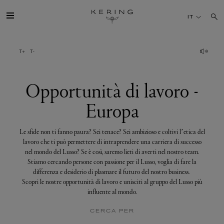
Opportunità
di
IT
lavoro
-
Europa
IL GRUPPO
MAISONS
Opportunità di lavoro -
Europa
TALENTI
Le sfide non ti fanno paura? Sei tenace? Sei ambizioso e coltivi l’etica del
SOSTENIBILITÀ
lavoro che ti può permettere di intraprendere una carriera di successo
nel mondo del Lusso? Se è così, saremo lieti di averti nel nostro team.
Stiamo cercando persone con passione per il Lusso, voglia di fare la
FINANCE
differenza e desiderio di plasmare il futuro del nostro business.
Scopri le nostre opportunità di lavoro e unisciti al gruppo del Lusso più
influente al mondo.
MEDIA
CERCA PER
UNISCITI A NOI