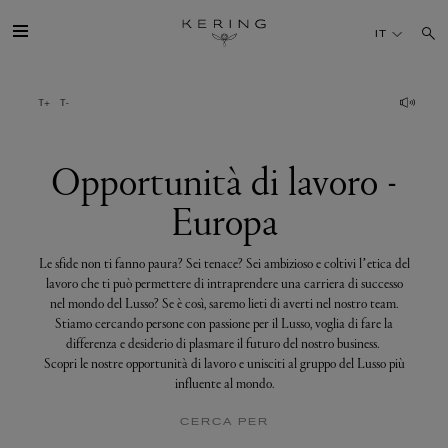
Opportunità
di
IT
lavoro
-
Europa
IL GRUPPO
MAISONS
Opportunità di lavoro -
Europa
TALENTI
Le sfide non ti fanno paura? Sei tenace? Sei ambizioso e coltivi l’etica del
SOSTENIBILITÀ
lavoro che ti può permettere di intraprendere una carriera di successo
nel mondo del Lusso? Se è così, saremo lieti di averti nel nostro team.
Stiamo cercando persone con passione per il Lusso, voglia di fare la
FINANCE
differenza e desiderio di plasmare il futuro del nostro business.
Scopri le nostre opportunità di lavoro e unisciti al gruppo del Lusso più
influente al mondo.
MEDIA
CERCA PER
UNISCITI A NOI