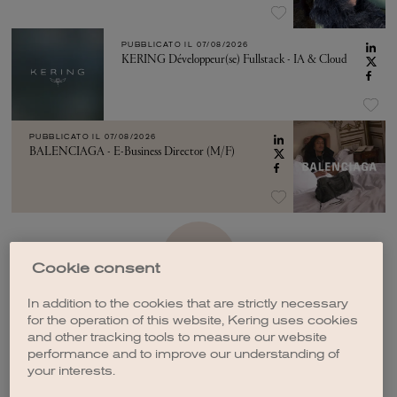
PUBBLICATO IL
07/08/2026
KERING Développeur(se) Fullstack - IA & Cloud
PUBBLICATO IL
07/08/2026
BALENCIAGA - E-Business Director (M/F)
VEDI ALTRO
Cookie consent
In addition to the cookies that are strictly necessary
for the operation of this website, Kering uses cookies
and other tracking tools to measure our website
performance and to improve our understanding of
your interests.
CREA UNA NOTIFICA