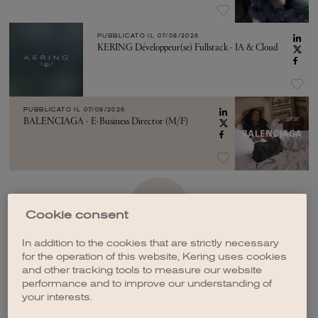
PUBBLICATO IL
07/08/2026
KERING Développeur(se) Fullstack - IA & Cloud
PUBBLICATO IL
07/08/2026
BALENCIAGA - E-Business Director (M/F)
VEDI ALTRO
Cookie consent
In addition to the cookies that are strictly necessary
for the operation of this website, Kering uses cookies
and other tracking tools to measure our website
performance and to improve our understanding of
your interests.
CREA UNA NOTIFICA