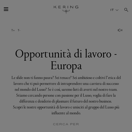
Opportunità
di
IT
lavoro
-
Europa
IL GRUPPO
MAISONS
Opportunità di lavoro -
Europa
TALENTI
Le sfide non ti fanno paura? Sei tenace? Sei ambizioso e coltivi l’etica del
SOSTENIBILITÀ
lavoro che ti può permettere di intraprendere una carriera di successo
nel mondo del Lusso? Se è così, saremo lieti di averti nel nostro team.
Stiamo cercando persone con passione per il Lusso, voglia di fare la
FINANCE
differenza e desiderio di plasmare il futuro del nostro business.
Scopri le nostre opportunità di lavoro e unisciti al gruppo del Lusso più
influente al mondo.
MEDIA
CERCA PER
UNISCITI A NOI