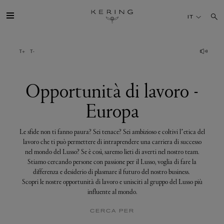
Opportunità
di
IT
lavoro
-
Europa
IL GRUPPO
MAISONS
Opportunità di lavoro -
Europa
TALENTI
Le sfide non ti fanno paura? Sei tenace? Sei ambizioso e coltivi l’etica del
SOSTENIBILITÀ
lavoro che ti può permettere di intraprendere una carriera di successo
nel mondo del Lusso? Se è così, saremo lieti di averti nel nostro team.
Stiamo cercando persone con passione per il Lusso, voglia di fare la
FINANCE
differenza e desiderio di plasmare il futuro del nostro business.
Scopri le nostre opportunità di lavoro e unisciti al gruppo del Lusso più
influente al mondo.
MEDIA
CERCA PER
UNISCITI A NOI