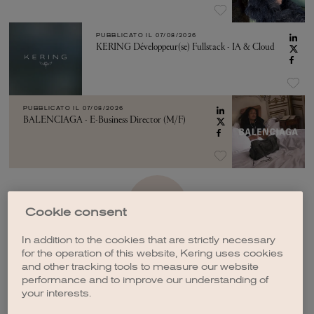
PUBBLICATO IL
07/08/2026
KERING Développeur(se) Fullstack - IA & Cloud
PUBBLICATO IL
07/08/2026
BALENCIAGA - E-Business Director (M/F)
VEDI ALTRO
Cookie consent
In addition to the cookies that are strictly necessary
for the operation of this website, Kering uses cookies
and other tracking tools to measure our website
performance and to improve our understanding of
your interests.
CREA UNA NOTIFICA