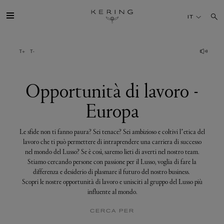
Opportunità
di
IT
lavoro
-
Europa
IL GRUPPO
MAISONS
Opportunità di lavoro -
Europa
TALENTI
Le sfide non ti fanno paura? Sei tenace? Sei ambizioso e coltivi l’etica del
SOSTENIBILITÀ
lavoro che ti può permettere di intraprendere una carriera di successo
nel mondo del Lusso? Se è così, saremo lieti di averti nel nostro team.
Stiamo cercando persone con passione per il Lusso, voglia di fare la
FINANCE
differenza e desiderio di plasmare il futuro del nostro business.
Scopri le nostre opportunità di lavoro e unisciti al gruppo del Lusso più
influente al mondo.
MEDIA
CERCA PER
UNISCITI A NOI