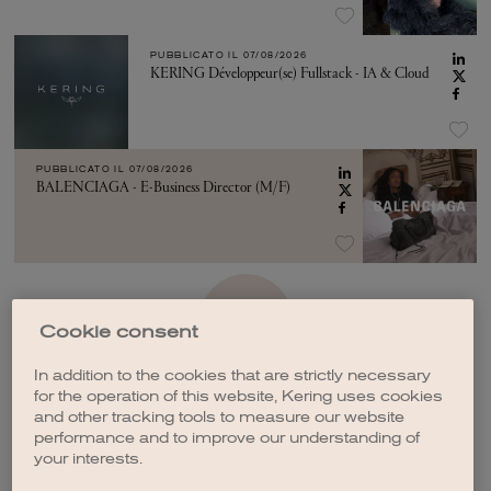
PUBBLICATO IL
07/08/2026
KERING Développeur(se) Fullstack - IA & Cloud
PUBBLICATO IL
07/08/2026
BALENCIAGA - E-Business Director (M/F)
VEDI ALTRO
Cookie consent
In addition to the cookies that are strictly necessary
for the operation of this website, Kering uses cookies
and other tracking tools to measure our website
performance and to improve our understanding of
your interests.
CREA UNA NOTIFICA