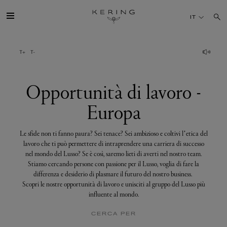
Opportunità
di
IT
lavoro
-
Europa
IL GRUPPO
MAISONS
Opportunità di lavoro -
Europa
TALENTI
Le sfide non ti fanno paura? Sei tenace? Sei ambizioso e coltivi l’etica del
SOSTENIBILITÀ
lavoro che ti può permettere di intraprendere una carriera di successo
nel mondo del Lusso? Se è così, saremo lieti di averti nel nostro team.
Stiamo cercando persone con passione per il Lusso, voglia di fare la
FINANCE
differenza e desiderio di plasmare il futuro del nostro business.
Scopri le nostre opportunità di lavoro e unisciti al gruppo del Lusso più
influente al mondo.
MEDIA
CERCA PER
UNISCITI A NOI