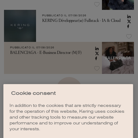
PUBBLICATO IL
07/08/2026
KERING Développeur(se) Fullstack - IA & Cloud
PUBBLICATO IL
07/08/2026
BALENCIAGA - E-Business Director (M/F)
VEDI ALTRO
Cookie consent
In addition to the cookies that are strictly necessary
for the operation of this website, Kering uses cookies
and other tracking tools to measure our website
performance and to improve our understanding of
your interests.
CREA UNA NOTIFICA