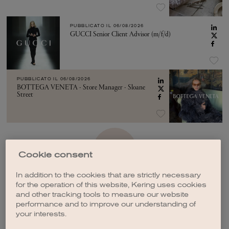
PUBBLICATO IL
06/08/2026
GUCCI Senior Client Advisor (m/f/d)
PUBBLICATO IL
06/08/2026
BOTTEGA VENETA - Store Manager - Sloane
Street
VEDI ALTRO
Cookie consent
In addition to the cookies that are strictly necessary
for the operation of this website, Kering uses cookies
and other tracking tools to measure our website
performance and to improve our understanding of
your interests.
CREA UNA NOTIFICA