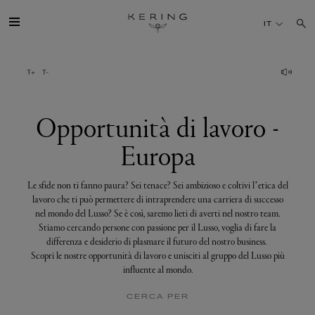
Opportunità
di
IT
lavoro
-
Europa
IL GRUPPO
MAISONS
Opportunità di lavoro -
Europa
TALENTI
Le sfide non ti fanno paura? Sei tenace? Sei ambizioso e coltivi l’etica del
SOSTENIBILITÀ
lavoro che ti può permettere di intraprendere una carriera di successo
nel mondo del Lusso? Se è così, saremo lieti di averti nel nostro team.
Stiamo cercando persone con passione per il Lusso, voglia di fare la
FINANCE
differenza e desiderio di plasmare il futuro del nostro business.
Scopri le nostre opportunità di lavoro e unisciti al gruppo del Lusso più
influente al mondo.
MEDIA
CERCA PER
UNISCITI A NOI