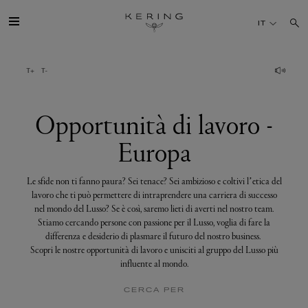
Opportunità
di
IT
lavoro
-
Europa
IL GRUPPO
MAISONS
Opportunità di lavoro -
Europa
TALENTI
Le sfide non ti fanno paura? Sei tenace? Sei ambizioso e coltivi l’etica del
SOSTENIBILITÀ
lavoro che ti può permettere di intraprendere una carriera di successo
nel mondo del Lusso? Se è così, saremo lieti di averti nel nostro team.
Stiamo cercando persone con passione per il Lusso, voglia di fare la
FINANCE
differenza e desiderio di plasmare il futuro del nostro business.
Scopri le nostre opportunità di lavoro e unisciti al gruppo del Lusso più
influente al mondo.
MEDIA
CERCA PER
UNISCITI A NOI