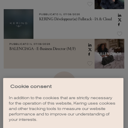
PUBBLICATO IL
07/08/2026
KERING Développeur(se) Fullstack - IA & Cloud
PUBBLICATO IL
07/08/2026
BALENCIAGA - E-Business Director (M/F)
VEDI ALTRO
Cookie consent
In addition to the cookies that are strictly necessary
for the operation of this website, Kering uses cookies
and other tracking tools to measure our website
performance and to improve our understanding of
your interests.
CREA UNA NOTIFICA