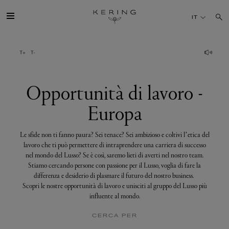
Opportunità
di
IT
lavoro
-
Europa
IL GRUPPO
MAISONS
Opportunità di lavoro -
Europa
TALENTI
Le sfide non ti fanno paura? Sei tenace? Sei ambizioso e coltivi l’etica del
SOSTENIBILITÀ
lavoro che ti può permettere di intraprendere una carriera di successo
nel mondo del Lusso? Se è così, saremo lieti di averti nel nostro team.
Stiamo cercando persone con passione per il Lusso, voglia di fare la
FINANCE
differenza e desiderio di plasmare il futuro del nostro business.
Scopri le nostre opportunità di lavoro e unisciti al gruppo del Lusso più
influente al mondo.
MEDIA
CERCA PER
UNISCITI A NOI