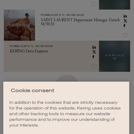
PUBBLICATO IL
06/08/2026
SAINT LAURENT Department Manager Zurich
M/W/D
PUBBLICATO IL
06/08/2026
KERING Data Engineer
VEDI ALTRO
Cookie consent
In addition to the cookies that are strictly necessary
for the operation of this website, Kering uses cookies
and other tracking tools to measure our website
performance and to improve our understanding of
your interests.
CREA UNA NOTIFICA