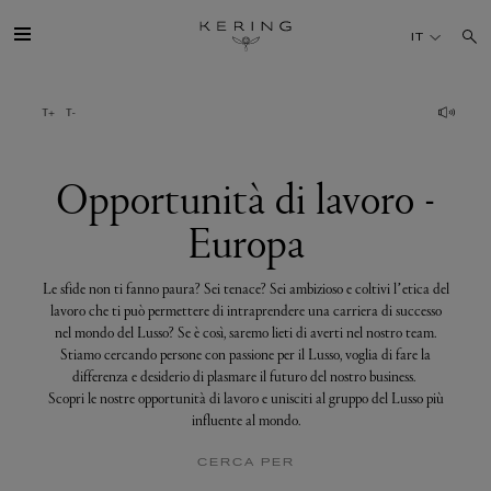
Opportunità
di
IT
lavoro
-
Europa
IL GRUPPO
MAISONS
Opportunità di lavoro -
Europa
TALENTI
Le sfide non ti fanno paura? Sei tenace? Sei ambizioso e coltivi l’etica del
SOSTENIBILITÀ
lavoro che ti può permettere di intraprendere una carriera di successo
nel mondo del Lusso? Se è così, saremo lieti di averti nel nostro team.
Stiamo cercando persone con passione per il Lusso, voglia di fare la
FINANCE
differenza e desiderio di plasmare il futuro del nostro business.
Scopri le nostre opportunità di lavoro e unisciti al gruppo del Lusso più
influente al mondo.
MEDIA
CERCA PER
UNISCITI A NOI