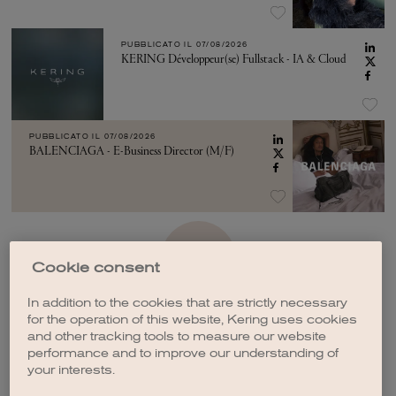
PUBBLICATO IL
07/08/2026
KERING Développeur(se) Fullstack - IA & Cloud
PUBBLICATO IL
07/08/2026
BALENCIAGA - E-Business Director (M/F)
VEDI ALTRO
Cookie consent
In addition to the cookies that are strictly necessary
for the operation of this website, Kering uses cookies
and other tracking tools to measure our website
performance and to improve our understanding of
your interests.
CREA UNA NOTIFICA