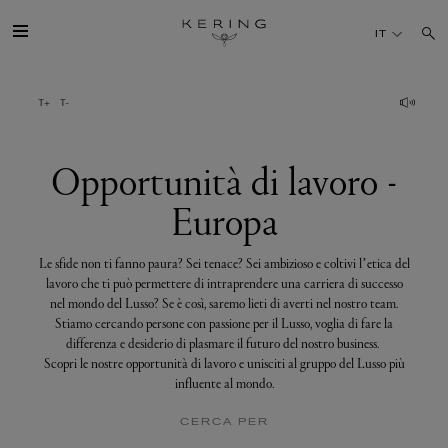
Opportunità
di
IT
lavoro
-
Europa
IL GRUPPO
MAISONS
Opportunità di lavoro -
Europa
TALENTI
Le sfide non ti fanno paura? Sei tenace? Sei ambizioso e coltivi l’etica del
SOSTENIBILITÀ
lavoro che ti può permettere di intraprendere una carriera di successo
nel mondo del Lusso? Se è così, saremo lieti di averti nel nostro team.
Stiamo cercando persone con passione per il Lusso, voglia di fare la
FINANCE
differenza e desiderio di plasmare il futuro del nostro business.
Scopri le nostre opportunità di lavoro e unisciti al gruppo del Lusso più
influente al mondo.
MEDIA
CERCA PER
UNISCITI A NOI