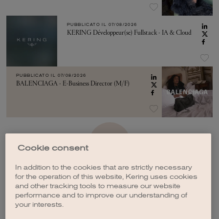
PUBBLICATO IL
07/08/2026
KERING Développeur(se) Fullstack - IA & Cloud
PUBBLICATO IL
07/08/2026
BALENCIAGA - E-Business Director (M/F)
VEDI ALTRO
Cookie consent
In addition to the cookies that are strictly necessary
for the operation of this website, Kering uses cookies
and other tracking tools to measure our website
performance and to improve our understanding of
your interests.
CREA UNA NOTIFICA