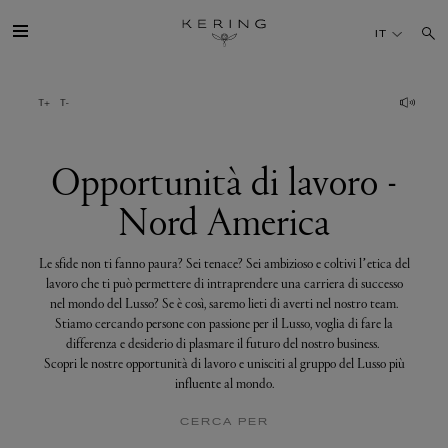
Opportunità
di
IT
lavoro
-
Nord
America
IL GRUPPO
MAISONS
Opportunità di lavoro -
Nord America
TALENTI
Le sfide non ti fanno paura? Sei tenace? Sei ambizioso e coltivi l’etica del
SOSTENIBILITÀ
lavoro che ti può permettere di intraprendere una carriera di successo
nel mondo del Lusso? Se è così, saremo lieti di averti nel nostro team.
Stiamo cercando persone con passione per il Lusso, voglia di fare la
FINANCE
differenza e desiderio di plasmare il futuro del nostro business.
Scopri le nostre opportunità di lavoro e unisciti al gruppo del Lusso più
influente al mondo.
MEDIA
CERCA PER
UNISCITI A NOI