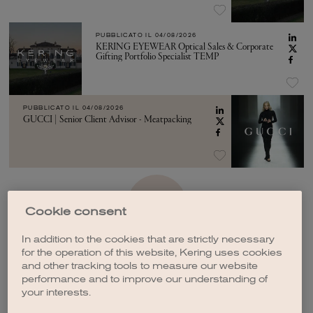
PUBBLICATO IL
04/08/2026
KERING EYEWEAR Optical Sales & Corporate
Gifting Portfolio Specialist TEMP
PUBBLICATO IL
04/08/2026
GUCCI | Senior Client Advisor - Meatpacking
VEDI ALTRO
Cookie consent
In addition to the cookies that are strictly necessary
for the operation of this website, Kering uses cookies
and other tracking tools to measure our website
performance and to improve our understanding of
your interests.
CREA UNA NOTIFICA