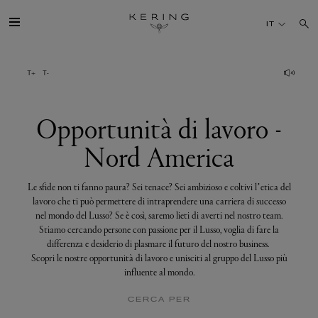
Opportunità
di
IT
lavoro
-
Nord
America
IL GRUPPO
MAISONS
Opportunità di lavoro -
Nord America
TALENTI
Le sfide non ti fanno paura? Sei tenace? Sei ambizioso e coltivi l’etica del
SOSTENIBILITÀ
lavoro che ti può permettere di intraprendere una carriera di successo
nel mondo del Lusso? Se è così, saremo lieti di averti nel nostro team.
Stiamo cercando persone con passione per il Lusso, voglia di fare la
FINANCE
differenza e desiderio di plasmare il futuro del nostro business.
Scopri le nostre opportunità di lavoro e unisciti al gruppo del Lusso più
influente al mondo.
MEDIA
CERCA PER
UNISCITI A NOI