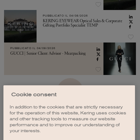
PUBBLICATO IL
04/08/2026
KERING EYEWEAR Optical Sales & Corporate
Gifting Portfolio Specialist TEMP
PUBBLICATO IL
04/08/2026
GUCCI | Senior Client Advisor - Meatpacking
VEDI ALTRO
Cookie consent
In addition to the cookies that are strictly necessary
for the operation of this website, Kering uses cookies
and other tracking tools to measure our website
performance and to improve our understanding of
your interests.
CREA UNA NOTIFICA