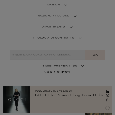
MAISON
NAZIONE / REGIONE
DIPARTIMENTO
TIPOLOGIA DI CONTRATTO
OK
I MIEI PREFERITI
(0)
296
risultati
PUBBLICATO IL
07/08/2026
GUCCI | Client Advisor - Chicago Fashion Outlets