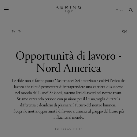
Opportunità
di
IT
lavoro
-
Nord
America
IL GRUPPO
MAISONS
Opportunità di lavoro -
Nord America
TALENTI
Le sfide non ti fanno paura? Sei tenace? Sei ambizioso e coltivi l’etica del
SOSTENIBILITÀ
lavoro che ti può permettere di intraprendere una carriera di successo
nel mondo del Lusso? Se è così, saremo lieti di averti nel nostro team.
Stiamo cercando persone con passione per il Lusso, voglia di fare la
FINANCE
differenza e desiderio di plasmare il futuro del nostro business.
Scopri le nostre opportunità di lavoro e unisciti al gruppo del Lusso più
influente al mondo.
MEDIA
CERCA PER
UNISCITI A NOI