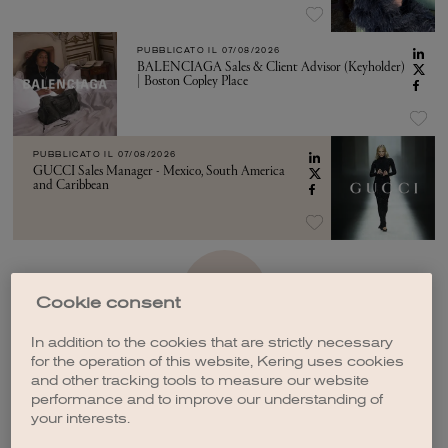
PUBBLICATO IL
07/08/2026
BALENCIAGA Sales & Client Advisor (Keyholder)
| Boston Copley Place
PUBBLICATO IL
07/08/2026
GUCCI Sales Manager - Mexico, South America
and Caribbean
VEDI ALTRO
Cookie consent
In addition to the cookies that are strictly necessary
for the operation of this website, Kering uses cookies
and other tracking tools to measure our website
performance and to improve our understanding of
your interests.
CREA UNA NOTIFICA