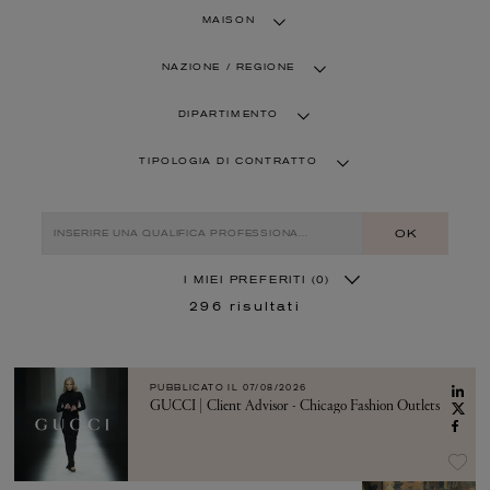
MAISON
NAZIONE / REGIONE
DIPARTIMENTO
TIPOLOGIA DI CONTRATTO
OK
I MIEI PREFERITI
(0)
296
risultati
PUBBLICATO IL
07/08/2026
GUCCI | Client Advisor - Chicago Fashion Outlets