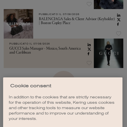
PUBBLICATO IL
07/08/2026
BALENCIAGA Sales & Client Advisor (Keyholder)
| Boston Copley Place
PUBBLICATO IL
07/08/2026
GUCCI Sales Manager - Mexico, South America
and Caribbean
VEDI ALTRO
Cookie consent
In addition to the cookies that are strictly necessary
for the operation of this website, Kering uses cookies
and other tracking tools to measure our website
performance and to improve our understanding of
your interests.
CREA UNA NOTIFICA