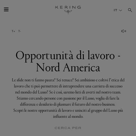
Opportunità
di
IT
lavoro
-
Nord
America
IL GRUPPO
MAISONS
Opportunità di lavoro -
Nord America
TALENTI
Le sfide non ti fanno paura? Sei tenace? Sei ambizioso e coltivi l’etica del
SOSTENIBILITÀ
lavoro che ti può permettere di intraprendere una carriera di successo
nel mondo del Lusso? Se è così, saremo lieti di averti nel nostro team.
Stiamo cercando persone con passione per il Lusso, voglia di fare la
FINANCE
differenza e desiderio di plasmare il futuro del nostro business.
Scopri le nostre opportunità di lavoro e unisciti al gruppo del Lusso più
influente al mondo.
MEDIA
CERCA PER
UNISCITI A NOI