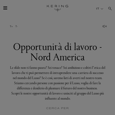
Opportunità
di
IT
lavoro
-
Nord
America
IL GRUPPO
MAISONS
Opportunità di lavoro -
Nord America
TALENTI
Le sfide non ti fanno paura? Sei tenace? Sei ambizioso e coltivi l’etica del
SOSTENIBILITÀ
lavoro che ti può permettere di intraprendere una carriera di successo
nel mondo del Lusso? Se è così, saremo lieti di averti nel nostro team.
Stiamo cercando persone con passione per il Lusso, voglia di fare la
FINANCE
differenza e desiderio di plasmare il futuro del nostro business.
Scopri le nostre opportunità di lavoro e unisciti al gruppo del Lusso più
influente al mondo.
MEDIA
CERCA PER
UNISCITI A NOI