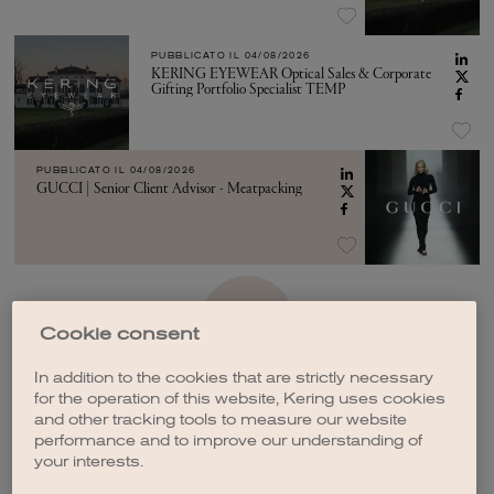
PUBBLICATO IL
04/08/2026
KERING EYEWEAR Optical Sales & Corporate
Gifting Portfolio Specialist TEMP
PUBBLICATO IL
04/08/2026
GUCCI | Senior Client Advisor - Meatpacking
VEDI ALTRO
Cookie consent
In addition to the cookies that are strictly necessary
for the operation of this website, Kering uses cookies
and other tracking tools to measure our website
performance and to improve our understanding of
your interests.
CREA UNA NOTIFICA