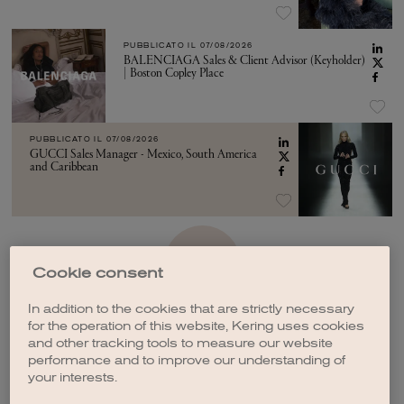
PUBBLICATO IL
07/08/2026
BALENCIAGA Sales & Client Advisor (Keyholder)
| Boston Copley Place
PUBBLICATO IL
07/08/2026
GUCCI Sales Manager - Mexico, South America
and Caribbean
VEDI ALTRO
Cookie consent
In addition to the cookies that are strictly necessary
for the operation of this website, Kering uses cookies
and other tracking tools to measure our website
performance and to improve our understanding of
your interests.
CREA UNA NOTIFICA