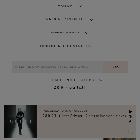
MAISON
NAZIONE / REGIONE
DIPARTIMENTO
TIPOLOGIA DI CONTRATTO
OK
I MIEI PREFERITI
(0)
296
risultati
PUBBLICATO IL
07/08/2026
GUCCI | Client Advisor - Chicago Fashion Outlets