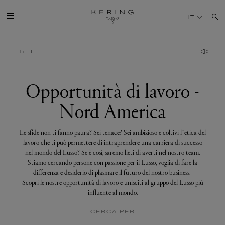
Opportunità
di
IT
lavoro
-
Nord
America
IL GRUPPO
MAISONS
Opportunità di lavoro -
Nord America
TALENTI
Le sfide non ti fanno paura? Sei tenace? Sei ambizioso e coltivi l’etica del
SOSTENIBILITÀ
lavoro che ti può permettere di intraprendere una carriera di successo
nel mondo del Lusso? Se è così, saremo lieti di averti nel nostro team.
Stiamo cercando persone con passione per il Lusso, voglia di fare la
FINANCE
differenza e desiderio di plasmare il futuro del nostro business.
Scopri le nostre opportunità di lavoro e unisciti al gruppo del Lusso più
influente al mondo.
MEDIA
CERCA PER
UNISCITI A NOI