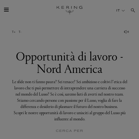
Opportunità
di
IT
lavoro
-
Nord
America
IL GRUPPO
MAISONS
Opportunità di lavoro -
Nord America
TALENTI
Le sfide non ti fanno paura? Sei tenace? Sei ambizioso e coltivi l’etica del
SOSTENIBILITÀ
lavoro che ti può permettere di intraprendere una carriera di successo
nel mondo del Lusso? Se è così, saremo lieti di averti nel nostro team.
Stiamo cercando persone con passione per il Lusso, voglia di fare la
FINANCE
differenza e desiderio di plasmare il futuro del nostro business.
Scopri le nostre opportunità di lavoro e unisciti al gruppo del Lusso più
influente al mondo.
MEDIA
CERCA PER
UNISCITI A NOI