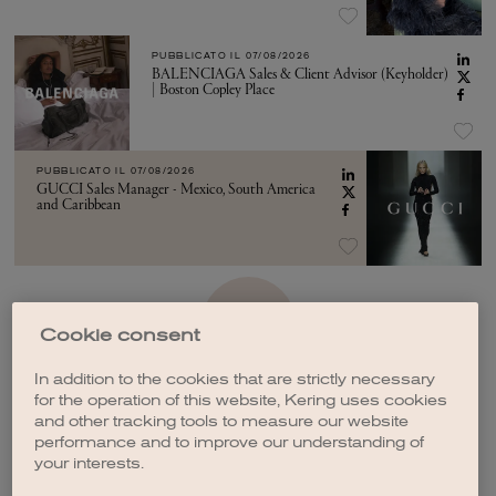
PUBBLICATO IL
07/08/2026
BALENCIAGA Sales & Client Advisor (Keyholder)
| Boston Copley Place
PUBBLICATO IL
07/08/2026
GUCCI Sales Manager - Mexico, South America
and Caribbean
VEDI ALTRO
Cookie consent
In addition to the cookies that are strictly necessary
for the operation of this website, Kering uses cookies
and other tracking tools to measure our website
performance and to improve our understanding of
your interests.
CREA UNA NOTIFICA