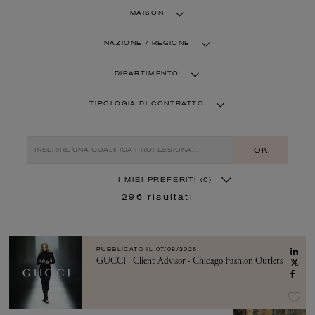
MAISON
NAZIONE / REGIONE
DIPARTIMENTO
TIPOLOGIA DI CONTRATTO
OK
I MIEI PREFERITI
(0)
296
risultati
PUBBLICATO IL
07/08/2026
GUCCI | Client Advisor - Chicago Fashion Outlets